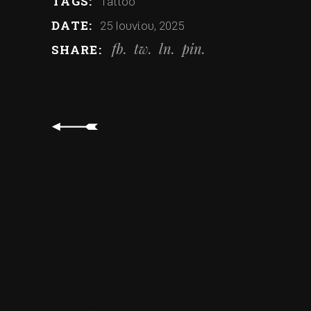
TAGS:
Tattoo
DATE:
25 Ιουνίου, 2025
fb
tw
ln
pin
SHARE: